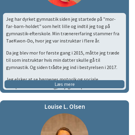
Jeg har dyrket gymnastik siden jeg startede på "mor-
far-barn-holdet" som helt lille og indtil jeg tog på
gymnastik-efterskole. Min trænererfaring stammer fra
TaeKwon-Do, hvor jeg var instruktør i flere år.
Da jeg blev mor for første gang i 2015, måtte jeg træde
til som instruktør hvis min datter skulle gå til
gymnastik. Og siden trådte jeg ind i bestyrelsen i 2017.
Jeg elsker at se børnenes motorik og sociale
Læs mere
kompetencer udvikle sig, da jeg tror på at det er sådan vi
alle bliver bedre mennesker.
Jeg blev valgt som formand i Nuuk Gymnastik i 2020 og
Louise L. Olsen
genvalgt i 2022 og 2024.