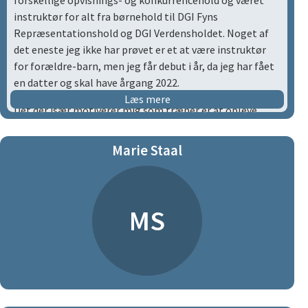
forskellige opvisnings- og konkurrencehold og været
instruktør for alt fra børnehold til DGI Fyns
Repræsentationshold og DGI Verdensholdet. Noget af
det eneste jeg ikke har prøvet er et at være instruktør
for forældre-barn, men jeg får debut i år, da jeg har fået
en datter og skal have årgang 2022.
Læs mere
Det der især motiverer mig som træner er at opleve
gymnasternes glæde ved at gå til gymnastik, indgå i
fælleskabet og deres sejrsrus når de lærer nyt.
Marie Staal
Jeg har selv haft utalige gode oplevelser gennem
gymnastikken og dem brænder jeg for at give videre.
MS