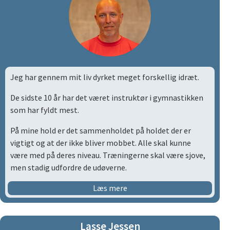
Jeg har gennem mit liv dyrket meget forskellig idræt.
De sidste 10 år har det været instruktør i gymnastikken
som har fyldt mest.
På mine hold er det sammenholdet på holdet der er
vigtigt og at der ikke bliver mobbet. Alle skal kunne
være med på deres niveau. Træningerne skal være sjove,
men stadig udfordre de udøverne.
Det der motiver mig til, at møde op uge efter uger er, at
Læs mere
se den udviklingen der sker henover sæsonen, med den
enkle udøver og med holdet som helhed.
Lasse Jessen