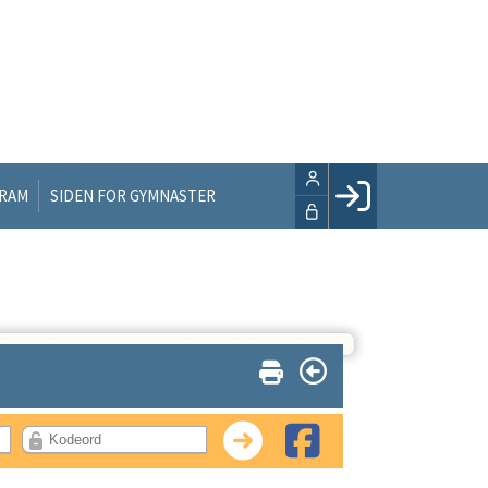
GRAM
SIDEN FOR GYMNASTER
Facebook login
Husk mig
Glemt password
Opret profil
LOG IND