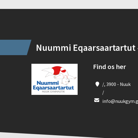
Instagram
Nuummi Eqaarsaartartut 
Find os her
/, 3900 - Nuuk
/
info@nuukgym.g