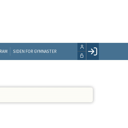
GRAM
SIDEN FOR GYMNASTER
Facebook login
Husk mig
Glemt password
Opret profil
LOG IND