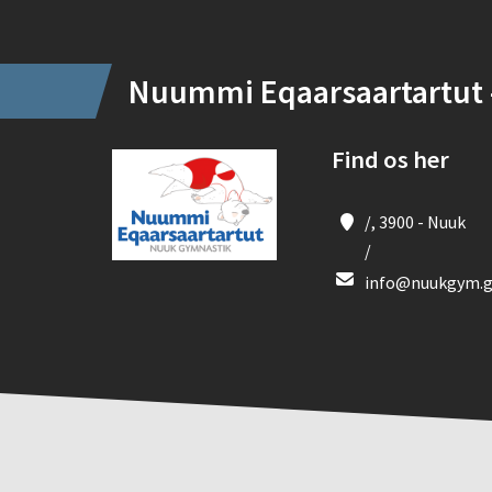
Nuummi Eqaarsaartartut 
Find os her
/, 3900 - Nuuk
/
info@nuukgym.g