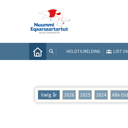
HOLDTILMELDING
LIDT O
Vælg år
2026
2025
2024
Alle (ti