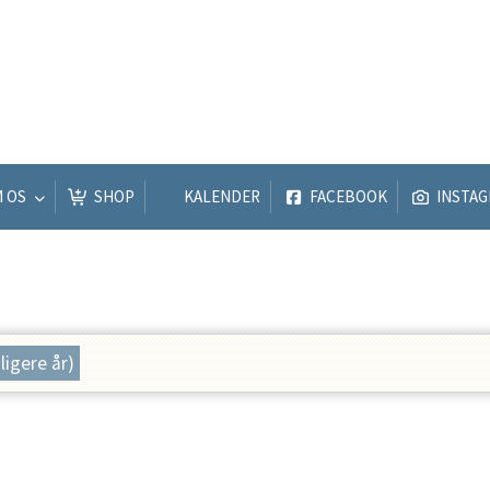
M OS
SHOP
KALENDER
FACEBOOK
INSTA
dligere år)