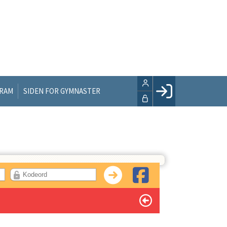
GRAM
SIDEN FOR GYMNASTER
Facebook login
Husk mig
Glemt password
Opret profil
LOG IND