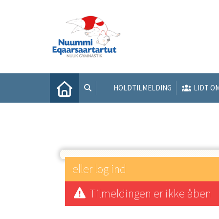
HOLDTILMELDING
LIDT O
eller log ind
Tilmeldingen er ikke åben