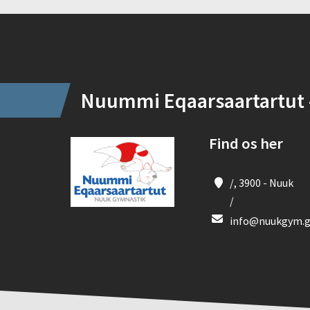
Instagram
Nuummi Eqaarsaartartut 
Find os her
/, 3900 - Nuuk
/
info@nuukgym.g